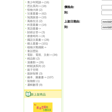
青少年閱讀->
(16)
芭比系列->
(18)
價格由:
怪物大師
(2)
到:
兒童叢書->
(62)
知識旅遊->
(10)
風格生活
(2)
上架日期由:
科普叢書->
(14)
到:
英語叢書->
財經企管->
(3)
都會時尚->
(4)
國語文叢書->
(28)
鄉土叢書->
(101)
植物大戰殭屍->
童話壁貼
電影、電視、文創->
(34)
精品館
(2)
漫畫館->
(26)
輕鬆讀系列
(2)
親子空間
親師智庫
(3)
繪本、圖畫書->
(107)
寵物館
(1)
邏輯數理
(9)
新上架商品