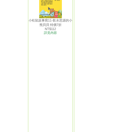
小松鼠故事窩11-飲水思源的小
熊貝貝 特價7折
NT$112
詳見內容