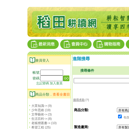
進階搜尋
會員登入
搜尋條件
帳號:
密碼:
忘記密碼
加入會員
商品分類．
查看全書目
搜尋求助
[?]
大眾知識->
(9)
商品分類:
少年思維
(19)
文學藝術->
(3)
包含
生活百科->
(8)
老狐狸叢書->
(10)
製造廠商:
希望工程
(25)