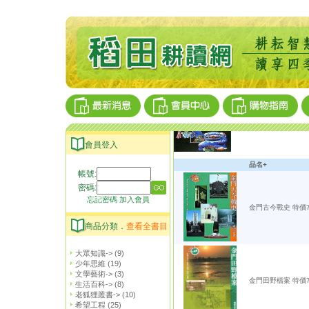
會員登入
品名+
帳號:
密碼:
忘記密碼
加入會員
金門古今戰史 特價
商品分類．
查看全書目
大眾知識->
(9)
少年思維
(19)
文學藝術->
(3)
金門田野檔案 特價
生活百科->
(8)
老狐狸叢書->
(10)
希望工程
(25)