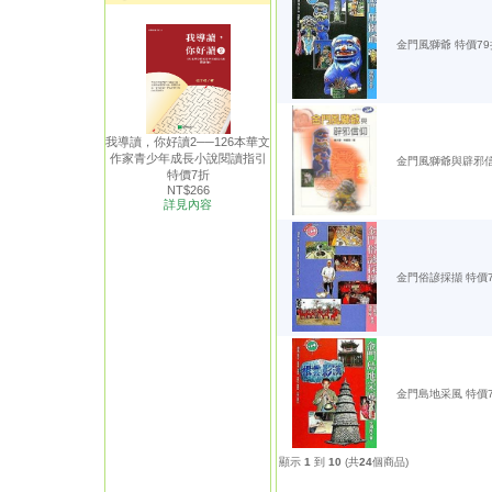
金門風獅爺 特價79
我導讀，你好讀2──126本華文
作家青少年成長小說閱讀指引
金門風獅爺與辟邪信
特價7折
NT$266
詳見內容
金門俗諺採擷 特價
金門島地采風 特價
顯示
1
到
10
(共
24
個商品)