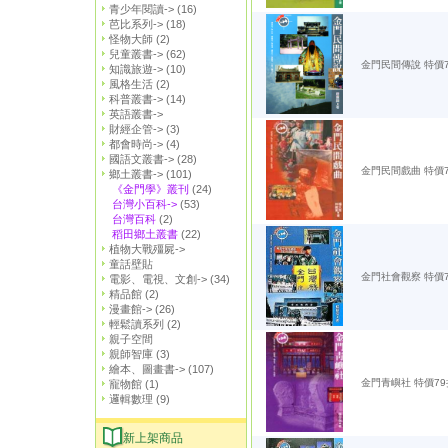
青少年閱讀->
(16)
芭比系列->
(18)
怪物大師
(2)
兒童叢書->
(62)
金門民間傳說 特價
知識旅遊->
(10)
風格生活
(2)
科普叢書->
(14)
英語叢書->
財經企管->
(3)
都會時尚->
(4)
國語文叢書->
(28)
金門民間戲曲 特價
鄉土叢書->
(101)
《金門學》叢刊
(24)
台灣小百科->
(53)
台灣百科
(2)
稻田鄉土叢書
(22)
植物大戰殭屍->
童話壁貼
金門社會觀察 特價
電影、電視、文創->
(34)
精品館
(2)
漫畫館->
(26)
輕鬆讀系列
(2)
親子空間
親師智庫
(3)
繪本、圖畫書->
(107)
金門青嶼社 特價79
寵物館
(1)
邏輯數理
(9)
新上架商品