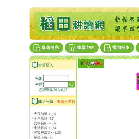
會員登入
帳號:
密碼:
忘記密碼
加入會員
商品分類．
查看全書目
大眾知識->
(9)
少年思維
(19)
文學藝術->
(3)
生活百科->
(8)
老狐狸叢書->
(10)
希望工程
(25)