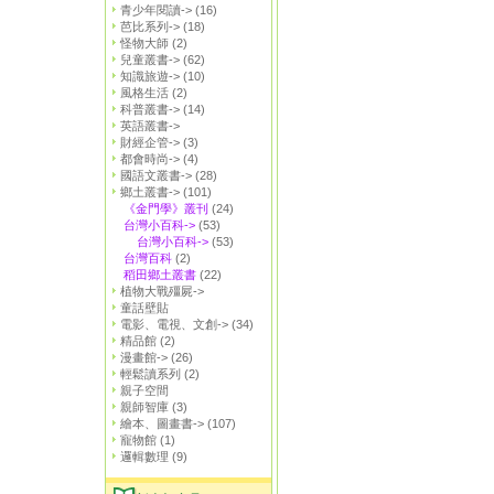
青少年閱讀->
(16)
芭比系列->
(18)
怪物大師
(2)
兒童叢書->
(62)
知識旅遊->
(10)
風格生活
(2)
科普叢書->
(14)
英語叢書->
財經企管->
(3)
都會時尚->
(4)
國語文叢書->
(28)
鄉土叢書->
(101)
《金門學》叢刊
(24)
台灣小百科->
(53)
台灣小百科->
(53)
台灣百科
(2)
稻田鄉土叢書
(22)
植物大戰殭屍->
童話壁貼
電影、電視、文創->
(34)
精品館
(2)
漫畫館->
(26)
輕鬆讀系列
(2)
親子空間
親師智庫
(3)
繪本、圖畫書->
(107)
寵物館
(1)
邏輯數理
(9)