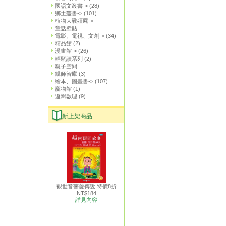
國語文叢書->
(28)
鄉土叢書->
(101)
植物大戰殭屍->
童話壁貼
電影、電視、文創->
(34)
精品館
(2)
漫畫館->
(26)
輕鬆讀系列
(2)
親子空間
親師智庫
(3)
繪本、圖畫書->
(107)
寵物館
(1)
邏輯數理
(9)
新上架商品
觀世音菩薩傳說 特價8折
NT$184
詳見內容