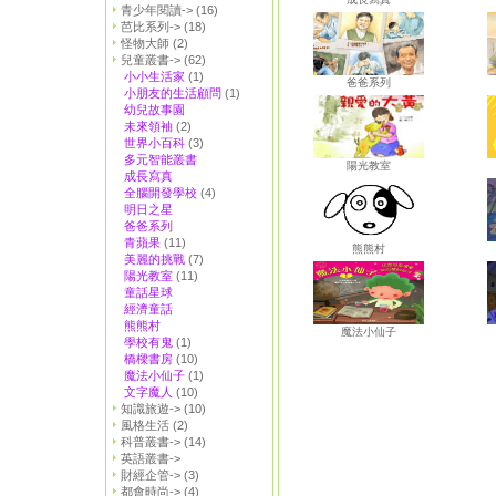
青少年閱讀->
(16)
芭比系列->
(18)
怪物大師
(2)
兒童叢書->
(62)
小小生活家
(1)
爸爸系列
小朋友的生活顧問
(1)
幼兒故事園
未來領袖
(2)
世界小百科
(3)
多元智能叢書
陽光教室
成長寫真
全腦開發學校
(4)
明日之星
爸爸系列
青蘋果
(11)
熊熊村
美麗的挑戰
(7)
陽光教室
(11)
童話星球
經濟童話
熊熊村
魔法小仙子
學校有鬼
(1)
橋樑書房
(10)
魔法小仙子
(1)
文字魔人
(10)
知識旅遊->
(10)
風格生活
(2)
科普叢書->
(14)
英語叢書->
財經企管->
(3)
都會時尚->
(4)