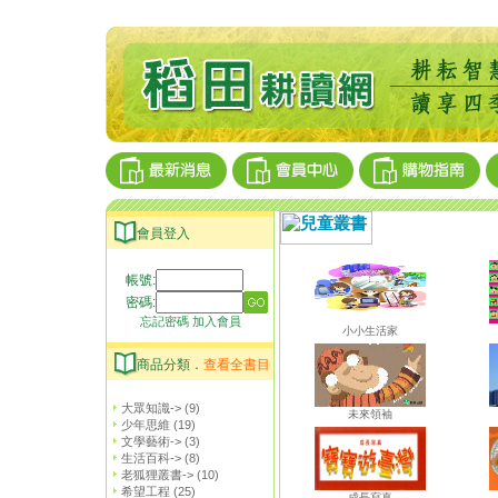
會員登入
帳號:
密碼:
忘記密碼
加入會員
小小生活家
商品分類．
查看全書目
大眾知識->
(9)
未來領袖
少年思維
(19)
文學藝術->
(3)
生活百科->
(8)
老狐狸叢書->
(10)
希望工程
(25)
成長寫真