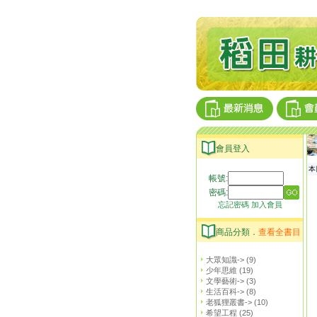
會員登入
本
帳號:
密碼:
忘記密碼
加入會員
商品分類．
查看全書目
大眾知識->
(9)
少年思維
(19)
文學藝術->
(3)
生活百科->
(8)
老狐狸叢書->
(10)
希望工程
(25)