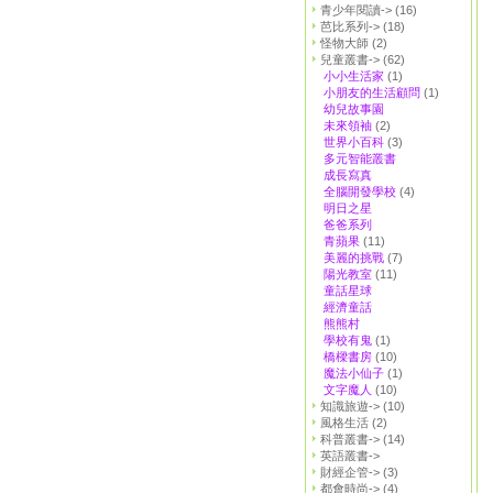
青少年閱讀->
(16)
芭比系列->
(18)
怪物大師
(2)
兒童叢書->
(62)
小小生活家
(1)
小朋友的生活顧問
(1)
幼兒故事園
未來領袖
(2)
世界小百科
(3)
多元智能叢書
成長寫真
全腦開發學校
(4)
明日之星
爸爸系列
青蘋果
(11)
美麗的挑戰
(7)
陽光教室
(11)
童話星球
經濟童話
熊熊村
學校有鬼
(1)
橋樑書房
(10)
魔法小仙子
(1)
文字魔人
(10)
知識旅遊->
(10)
風格生活
(2)
科普叢書->
(14)
英語叢書->
財經企管->
(3)
都會時尚->
(4)