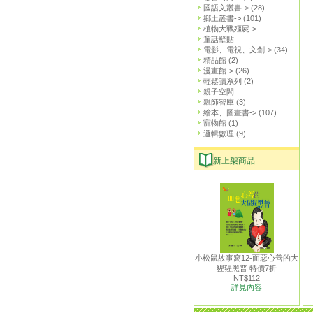
國語文叢書->
(28)
鄉土叢書->
(101)
植物大戰殭屍->
童話壁貼
電影、電視、文創->
(34)
精品館
(2)
漫畫館->
(26)
輕鬆讀系列
(2)
親子空間
親師智庫
(3)
繪本、圖畫書->
(107)
寵物館
(1)
邏輯數理
(9)
新上架商品
小松鼠故事窩12-面惡心善的大
猩猩黑普 特價7折
NT$112
詳見內容