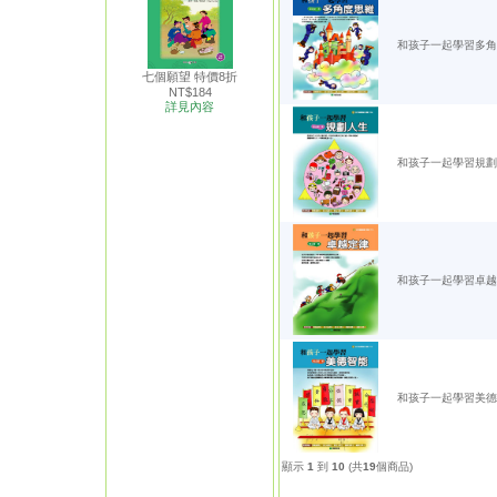
和孩子一起學習多角
七個願望 特價8折
NT$184
詳見內容
和孩子一起學習規劃
和孩子一起學習卓越
和孩子一起學習美德
顯示
1
到
10
(共
19
個商品)