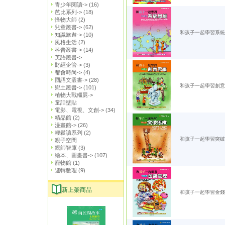
青少年閱讀->
(16)
芭比系列->
(18)
怪物大師
(2)
兒童叢書->
(62)
和孩子一起學習系統
知識旅遊->
(10)
風格生活
(2)
科普叢書->
(14)
英語叢書->
財經企管->
(3)
都會時尚->
(4)
國語文叢書->
(28)
和孩子一起學習創意
鄉土叢書->
(101)
植物大戰殭屍->
童話壁貼
電影、電視、文創->
(34)
精品館
(2)
漫畫館->
(26)
輕鬆讀系列
(2)
和孩子一起學習突破
親子空間
親師智庫
(3)
繪本、圖畫書->
(107)
寵物館
(1)
邏輯數理
(9)
新上架商品
和孩子一起學習金錢