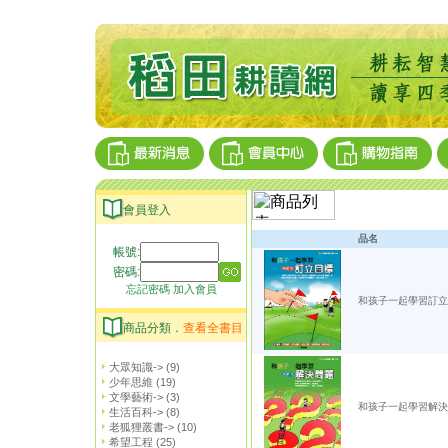
會員登入
品名
帳號:
密碼:
忘記密碼
加入會員
和孩子一起學習訂立
商品分類．
查看全書目
大眾知識->
(9)
少年思維
(19)
文學藝術->
(3)
和孩子一起學習解決
生活百科->
(8)
老狐狸叢書->
(10)
希望工程
(25)