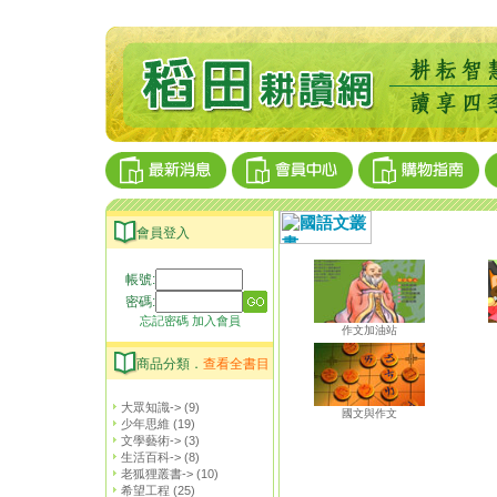
會員登入
帳號:
密碼:
忘記密碼
加入會員
作文加油站
商品分類．
查看全書目
大眾知識->
(9)
國文與作文
少年思維
(19)
文學藝術->
(3)
生活百科->
(8)
老狐狸叢書->
(10)
希望工程
(25)