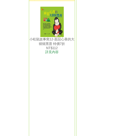
小松鼠故事窩12-面惡心善的大
猩猩黑普 特價7折
NT$112
詳見內容