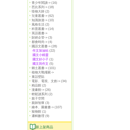
青少年閱讀->
(16)
芭比系列->
(18)
怪物大師
(2)
兒童叢書->
(62)
知識旅遊->
(10)
風格生活
(2)
科普叢書->
(14)
英語叢書->
財經企管->
(3)
都會時尚->
(4)
國語文叢書->
(28)
作文加油站
(22)
國文小精靈
國文好小子
(1)
國文與作文
(5)
鄉土叢書->
(101)
植物大戰殭屍->
童話壁貼
電影、電視、文創->
(34)
精品館
(2)
漫畫館->
(26)
輕鬆讀系列
(2)
親子空間
親師智庫
(3)
繪本、圖畫書->
(107)
寵物館
(1)
邏輯數理
(9)
新上架商品