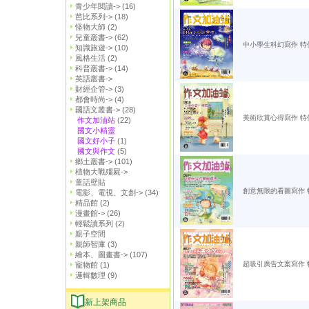
青少年閱讀->
(16)
芭比系列->
(18)
怪物大師
(2)
兒童叢書->
(62)
中小學生科幻寫作 特
知識旅遊->
(10)
風格生活
(2)
科普叢書->
(14)
英語叢書->
財經企管->
(3)
都會時尚->
(4)
國語文叢書->
(28)
美術欣賞心得寫作 特
作文加油站
(22)
國文小精靈
國文好小子
(1)
國文與作文
(5)
鄉土叢書->
(101)
植物大戰殭屍->
童話壁貼
創意無限的看圖寫作 
電影、電視、文創->
(34)
精品館
(2)
漫畫館->
(26)
輕鬆讀系列
(2)
親子空間
親師智庫
(3)
繪本、圖畫書->
(107)
超吸引廣告文案寫作 
寵物館
(1)
邏輯數理
(9)
新上架商品