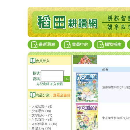
會員登入
品名
帳號:
密碼:
忘記密碼
加入會員
讀書感想寫作(試刊號)
商品分類．
查看全書目
大眾知識->
(9)
少年思維
(19)
文學藝術->
(3)
中小學生新聞寫作入門
生活百科->
(8)
老狐狸叢書->
(10)
希望工程
(25)