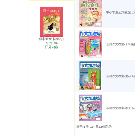
中小學生全方位遊記寫
稻米仙女 特價8折
NT$184
基測作文教室-十年後
詳見內容
基測作文教室-生命奇
基測作文教室-春天 特
顯示
1
到
10
(共
22
個商品)