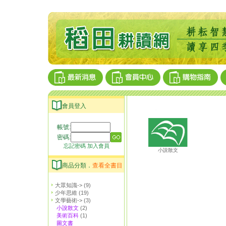
會員登入
帳號:
密碼:
忘記密碼
加入會員
小說散文
商品分類．
查看全書目
大眾知識->
(9)
少年思維
(19)
文學藝術->
(3)
小說散文
(2)
美術百科
(1)
圖文書