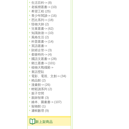
生活百科->
(8)
老狐狸叢書->
(10)
希望工程
(25)
青少年閱讀->
(16)
芭比系列->
(18)
怪物大師
(2)
兒童叢書->
(62)
知識旅遊->
(10)
風格生活
(2)
科普叢書->
(14)
英語叢書->
財經企管->
(3)
都會時尚->
(4)
國語文叢書->
(28)
鄉土叢書->
(101)
植物大戰殭屍->
童話壁貼
電影、電視、文創->
(34)
精品館
(2)
漫畫館->
(26)
輕鬆讀系列
(2)
親子空間
親師智庫
(3)
繪本、圖畫書->
(107)
寵物館
(1)
邏輯數理
(9)
新上架商品