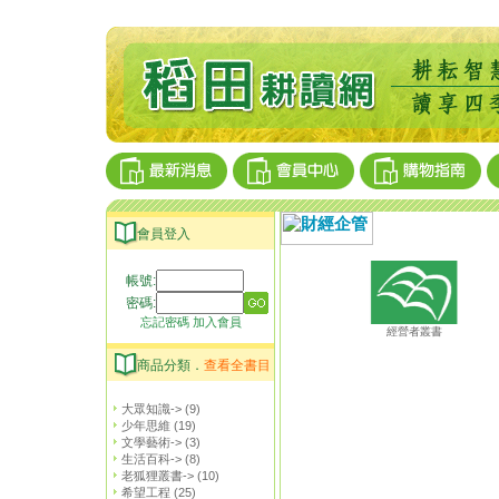
會員登入
帳號:
密碼:
忘記密碼
加入會員
經營者叢書
商品分類．
查看全書目
大眾知識->
(9)
少年思維
(19)
文學藝術->
(3)
生活百科->
(8)
老狐狸叢書->
(10)
希望工程
(25)