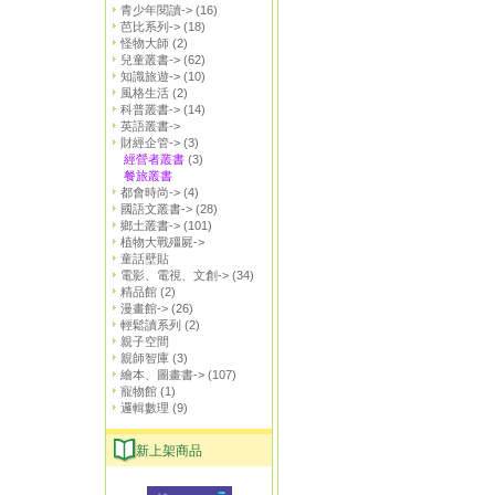
青少年閱讀->
(16)
芭比系列->
(18)
怪物大師
(2)
兒童叢書->
(62)
知識旅遊->
(10)
風格生活
(2)
科普叢書->
(14)
英語叢書->
財經企管->
(3)
經營者叢書
(3)
餐旅叢書
都會時尚->
(4)
國語文叢書->
(28)
鄉土叢書->
(101)
植物大戰殭屍->
童話壁貼
電影、電視、文創->
(34)
精品館
(2)
漫畫館->
(26)
輕鬆讀系列
(2)
親子空間
親師智庫
(3)
繪本、圖畫書->
(107)
寵物館
(1)
邏輯數理
(9)
新上架商品