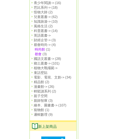
青少年閱讀->
(16)
芭比系列->
(18)
怪物大師
(2)
兒童叢書->
(62)
知識旅遊->
(10)
風格生活
(2)
科普叢書->
(14)
英語叢書->
財經企管->
(3)
都會時尚->
(4)
時尚館
(1)
都會
(3)
國語文叢書->
(28)
鄉土叢書->
(101)
植物大戰殭屍->
童話壁貼
電影、電視、文創->
(34)
精品館
(2)
漫畫館->
(26)
輕鬆讀系列
(2)
親子空間
親師智庫
(3)
繪本、圖畫書->
(107)
寵物館
(1)
邏輯數理
(9)
新上架商品