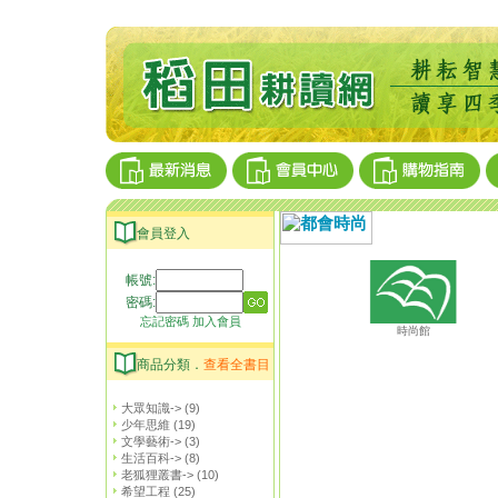
會員登入
帳號:
密碼:
忘記密碼
加入會員
時尚館
商品分類．
查看全書目
大眾知識->
(9)
少年思維
(19)
文學藝術->
(3)
生活百科->
(8)
老狐狸叢書->
(10)
希望工程
(25)