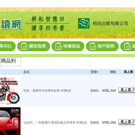
品名
型號+
價格
馬上買
哈雷：風靡百年的傳奇故事 特價6折
EG01
NT$1,500
法拉利：一則稱霸F1賽道的義大利傳奇 特價6折
EG02
NT$1,080