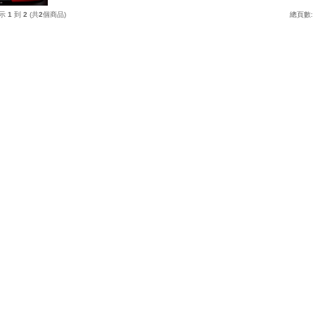
示
1
到
2
(共
2
個商品)
總頁數