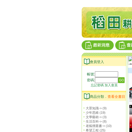
會員登入
帳號:
密碼:
忘記密碼
加入會員
商品分類．
查看全書目
大眾知識->
(9)
少年思維
(19)
文學藝術->
(3)
生活百科->
(8)
老狐狸叢書->
(10)
希望工程
(25)