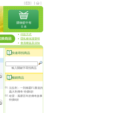
購物籃中有
0 本
付款方式
隱私權保護聲明
會員權益及須知
快速尋找商品
輸入關鍵字尋找商品
暢銷商品
01.
法拉利：一則稱霸F1賽道的
義大利傳奇 特價6折
02.
哈雷：風靡百年的傳奇故事
特價6折