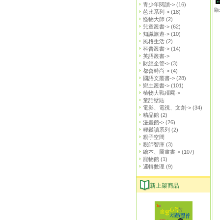
青少年閱讀->
(16)
顯
芭比系列->
(18)
怪物大師
(2)
兒童叢書->
(62)
知識旅遊->
(10)
風格生活
(2)
科普叢書->
(14)
英語叢書->
財經企管->
(3)
都會時尚->
(4)
國語文叢書->
(28)
鄉土叢書->
(101)
植物大戰殭屍->
童話壁貼
電影、電視、文創->
(34)
精品館
(2)
漫畫館->
(26)
輕鬆讀系列
(2)
親子空間
親師智庫
(3)
繪本、圖畫書->
(107)
寵物館
(1)
邏輯數理
(9)
新上架商品