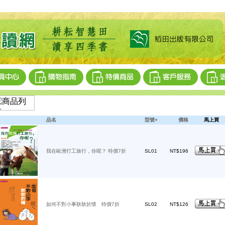
品名
型號+
價格
馬上買
我在歐洲打工旅行，你呢？ 特價7折
SL01
NT$196
如何不對小事耿耿於懷 特價7折
SL02
NT$126