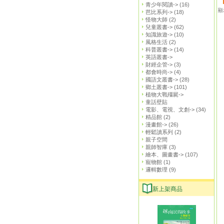
青少年閱讀->
(16)
顯
芭比系列->
(18)
怪物大師
(2)
兒童叢書->
(62)
知識旅遊->
(10)
風格生活
(2)
科普叢書->
(14)
英語叢書->
財經企管->
(3)
都會時尚->
(4)
國語文叢書->
(28)
鄉土叢書->
(101)
植物大戰殭屍->
童話壁貼
電影、電視、文創->
(34)
精品館
(2)
漫畫館->
(26)
輕鬆讀系列
(2)
親子空間
親師智庫
(3)
繪本、圖畫書->
(107)
寵物館
(1)
邏輯數理
(9)
新上架商品