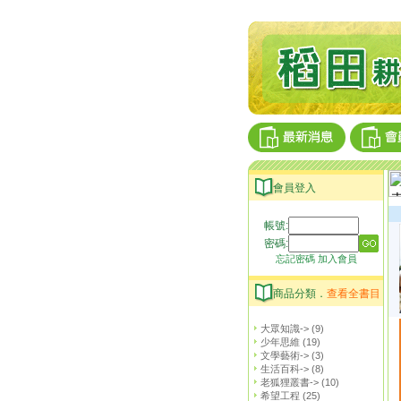
會員登入
帳號:
密碼:
忘記密碼
加入會員
商品分類．
查看全書目
大眾知識->
(9)
少年思維
(19)
文學藝術->
(3)
生活百科->
(8)
老狐狸叢書->
(10)
希望工程
(25)