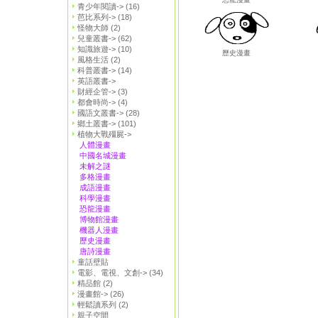
青少年閱讀->
(16)
芭比系列->
(18)
怪物大師
(2)
兒童叢書->
(62)
知識旅遊->
(10)
歷史漫畫
風格生活
(2)
科普叢書->
(14)
英語叢書->
財經企管->
(3)
都會時尚->
(4)
國語文叢書->
(28)
鄉土叢書->
(101)
植物大戰殭屍->
人體漫畫
中國名城漫畫
未解之謎
多格漫畫
成語漫畫
科學漫畫
恐龍漫畫
博物館漫畫
機器人漫畫
歷史漫畫
唐詩漫畫
童話壁貼
電影、電視、文創->
(34)
精品館
(2)
漫畫館->
(26)
輕鬆讀系列
(2)
親子空間