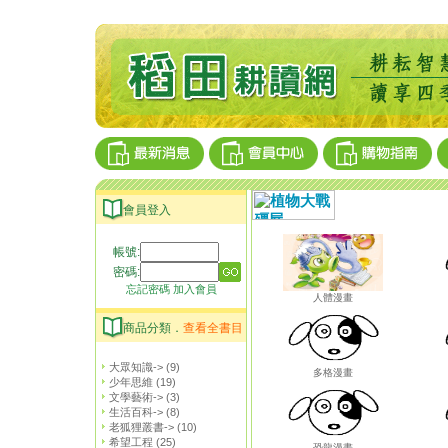
會員登入
帳號:
密碼:
忘記密碼
加入會員
人體漫畫
商品分類．
查看全書目
大眾知識->
(9)
多格漫畫
少年思維
(19)
文學藝術->
(3)
生活百科->
(8)
老狐狸叢書->
(10)
希望工程
(25)
恐龍漫畫