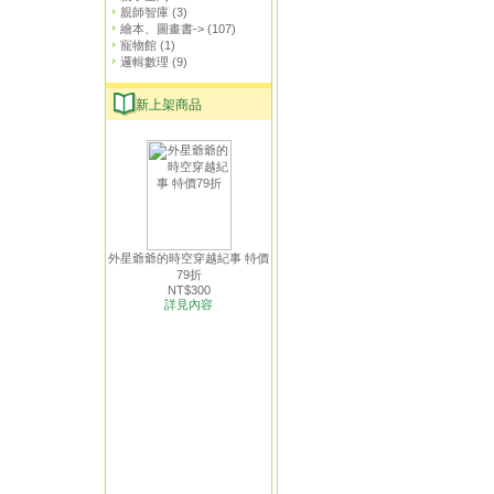
親師智庫
(3)
繪本、圖畫書->
(107)
寵物館
(1)
邏輯數理
(9)
新上架商品
外星爺爺的時空穿越紀事 特價
79折
NT$300
詳見內容