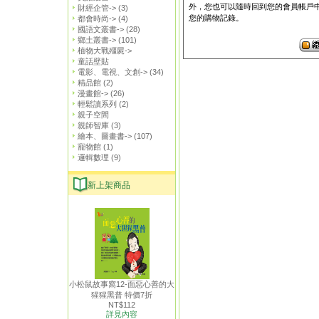
外，您也可以隨時回到您的會員帳戶
財經企管->
(3)
您的購物記錄。
都會時尚->
(4)
國語文叢書->
(28)
鄉土叢書->
(101)
植物大戰殭屍->
童話壁貼
電影、電視、文創->
(34)
精品館
(2)
漫畫館->
(26)
輕鬆讀系列
(2)
親子空間
親師智庫
(3)
繪本、圖畫書->
(107)
寵物館
(1)
邏輯數理
(9)
新上架商品
小松鼠故事窩12-面惡心善的大
猩猩黑普 特價7折
NT$112
詳見內容