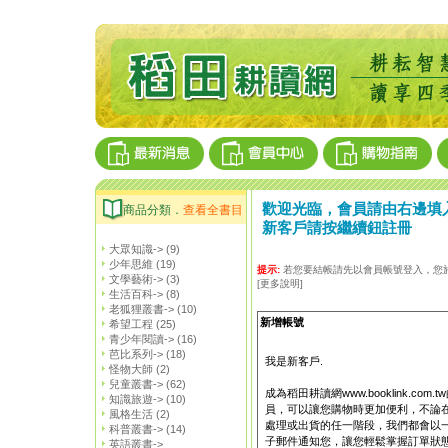
歡迎光臨，會員請由右邊填
商品分類．
查看全書目
新客戶請按繼續鈕註冊
大眾知識->
(9)
少年思維
(19)
提示:
若您要結帳請先以會員帳號登入，您於
文學藝術->
(3)
[更多說明]
生活百科->
(8)
老狐狸叢書->
(10)
新增帳號
希望工程
(25)
青少年閱讀->
(16)
芭比系列->
(18)
我是新客戶.
怪物大師
(2)
兒童叢書->
(62)
成為稻田耕讀網www.booklink.com.t
知識旅遊->
(10)
員，可以讓您購物時更加便利，不論
風格生活
(2)
處理或出貨的任一階段，我們都會以
科普叢書->
(14)
子郵件通知您，讓您輕鬆掌握訂單狀
英語叢書->