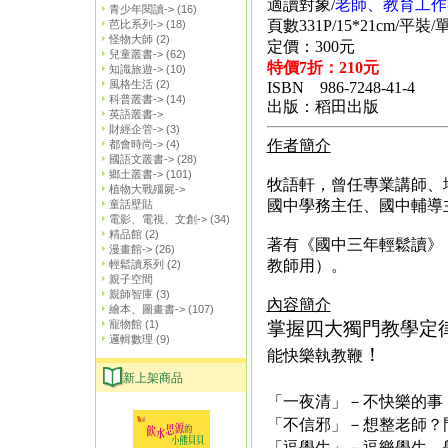
適讀對象/
老師、教育工作
青少年閱讀->
(16)
頁數331P/15*21cm/平裝
芭比系列->
(18)
怪物大師
(2)
定價：300元
兒童叢書->
(62)
特價7折：210元
知識旅遊->
(10)
風格生活
(2)
ISBN 986-7248-41-4
科普叢書->
(14)
出版：稻田出版
英語叢書->
財經企管->
(3)
作者簡介
都會時尚->
(4)
國語文叢書->
(28)
鄉土叢書->
(101)
牧語軒，曾任專業講師、
植物大戰殭屍->
國中學務主任、國中輔導
童話壁貼
電影、電視、文創->
(34)
精品館
(2)
著有《國中三年輕鬆讀》
漫畫館->
(26)
教師用）。
輕鬆讀系列
(2)
親子空間
親師智庫
(3)
內容簡介
繪本、圖畫書->
(107)
寵物館
(1)
掌握四大獨門教學定
邏輯數理
(9)
！
能快樂執教鞭
新上架商品
「一夜清」－
不快樂的事
「不信邪」－想
整老師？
「逗學生」－
逗樂學生，