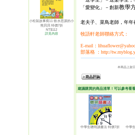
教學
「愛變化」－創新
小松鼠故事窩11-飲水思源的小
老夫子、菜鳥老師，年年
熊貝貝 特價7折
NT$112
牧語軒老師聯絡方式：
詳見內容
E-mail：lihuaflower@yaho
部落格 ：
http://tw.myblog.
本商品上架日期：
建議購買的商品清單！可以參考看
中學生聰明讀書法 特價7折
中學