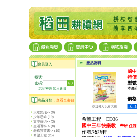
產品說明
會員登入
國中
特價
帳號:
型號
密碼:
本商品
忘記密碼
加入會員
價格
商品分類．
查看全書目
按這裡可以看大圖
大眾知識->
(9)
少年思維
(19)
希望工程 ED36
文學藝術->
(3)
國中三年快樂教
－帶班 任課
生活百科->
(8)
老狐狸叢書->
(10)
作者/牧語軒
希望工程
(25)