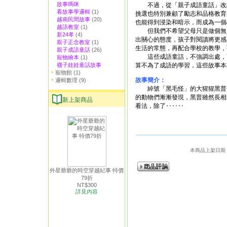
故事嗎咪
不過，從「親子成語童話」改編
看故事學邏輯
(1)
挑選也特別兼顧了勵志和品格教育
越南民間故事
(20)
也能得到浸染和暗示，而成為一個
越語教室
(1)
但我們不希望父母只是做個無所
新24孝
(4)
出關心的態度，孩子對閱讀將更感
親子正念教室
(1)
生活的常態，再配合學校的教學，
親子成語童話
(26)
這些成語童話，不強調出處，而
寵物繪本
(1)
襪子娃娃童話故事
算不為了成語的學習，這些故事本
寵物館
(1)
故事簡介：
邏輯數理
(9)
綽號「黑毛怪」的大猩猩黑普，
的動物們漸漸發現，黑普雖然長相
新上架商品
看法，除了‥‥‥
本商品上架日期：20
外星爺爺的時空穿越紀事 特價
79折
NT$300
詳見內容