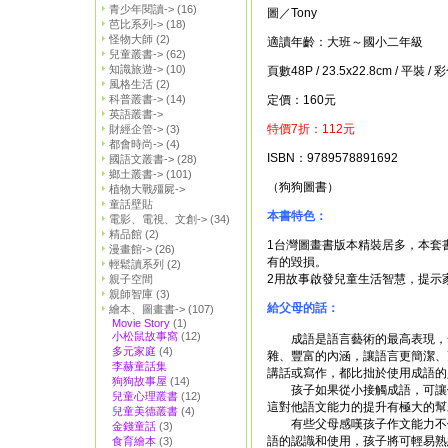
青少年閱讀->
(16)
圖／Tony
芭比系列->
(18)
怪物大師
(2)
適讀年齡：大班～國小二年級
兒童叢書->
(62)
知識旅遊->
(10)
頁數48P / 23.5x22.8cm / 平裝 / 
風格生活
(2)
科普叢書->
(14)
定價：160元
英語叢書->
特價7折：112元
財經企管->
(3)
都會時尚->
(4)
ISBN：9789578891692
國語文叢書->
(28)
鄉土叢書->
(101)
（狗狗圖書）
植物大戰殭屍->
童話壁貼
本書特色：
電影、電視、文創->
(34)
精品館
(2)
1台灣圖畫書版本精裝居多，本套
漫畫館->
(26)
有的毀損。
輕鬆讀系列
(2)
2用故事啟發兒童生活智慧，提示
親子空間
親師智庫
(3)
給父母的話：
繪本、圖畫書->
(107)
Movie Story
(1)
小松鼠故事窩
(12)
成語是語言藝術的最高表現，一
多元家庭
(4)
雜、豐富的內涵，讓語言更簡潔、
李赫童話集
講話或寫作，都比拙於使用成語的
狗狗故事屋
(14)
孩子如果從小接觸成語，可讓他
兒童心理叢書
(12)
這對他語文能力的提升有極大的幫
兒童美德叢書
(4)
有些父母感嘆孩子作文能力不佳
金錢童話
(3)
語的認識和使用，孩子將可輕易熟
食育繪本
(3)