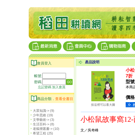
產品說明
會員登入
小松
7折
帳號:
型號
密碼:
本商品
忘記密碼
加入會員
價格
商品分類．
查看全書目
按這裡可以看大圖
大眾知識->
(9)
少年思維
(19)
小松鼠故事窩12
文學藝術->
(3)
生活百科->
(8)
老狐狸叢書->
(10)
文／吳奇峰
希望工程
(25)