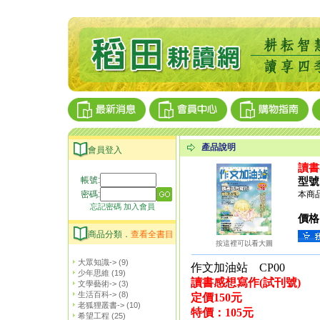
產品說明
會員登入
讀書
帳號:
型號
密碼:
本商品
忘記密碼
加入會員
價格
商品分類．
查看全書目
按這裡可以看大圖
大眾知識->
(9)
作文加油站 CP00
少年思維
(19)
讀書感想寫作(試刊號)
文學藝術->
(3)
生活百科->
(8)
定價150元
老狐狸叢書->
(10)
特價：105元
希望工程
(25)