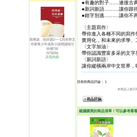
●有趣的對子……連接古
●新詞新語………讓你跟
●錯字別逃………讓你不
〈主題寫作〉
帶你進入各種不同的寫作
我導讀，你好讀2──126本華文
實用化，和未來的求學、
作家青少年成長小說閱讀指引
〈文字加油〉
特價7折
帶你認識豐富多采的文字
NT$266
詳見內容
〈新詞新語〉
讓你縱橫兩岸中文世界，
目前的商品評論： 1
本商品上架日期：
建議購買的商品清單！可以參考看