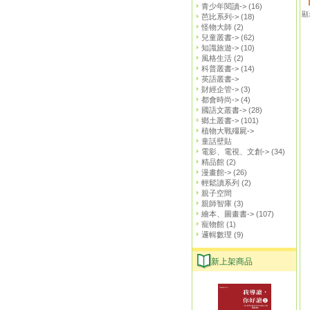
青少年閱讀->
(16)
顯
芭比系列->
(18)
怪物大師
(2)
兒童叢書->
(62)
知識旅遊->
(10)
風格生活
(2)
科普叢書->
(14)
英語叢書->
財經企管->
(3)
都會時尚->
(4)
國語文叢書->
(28)
鄉土叢書->
(101)
植物大戰殭屍->
童話壁貼
電影、電視、文創->
(34)
精品館
(2)
漫畫館->
(26)
輕鬆讀系列
(2)
親子空間
親師智庫
(3)
繪本、圖畫書->
(107)
寵物館
(1)
邏輯數理
(9)
新上架商品