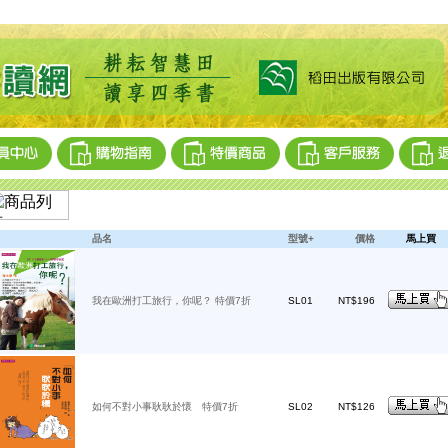
品名
型號+
價格
馬上買
我在歐洲打工旅行，你呢？ 特價7折
SL01
NT$196
如何不對小事耿耿於懷 特價7折
SL02
NT$126