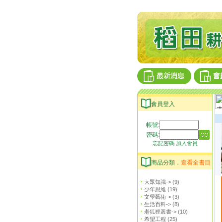
會員登入
帳號:
密碼:
忘記密碼
加入會員
商品分類．
查看全書目
大眾知識->
(9)
少年思維
(19)
文學藝術->
(3)
生活百科->
(8)
老狐狸叢書->
(10)
希望工程
(25)