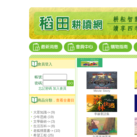
會員登入
帳號:
密碼:
忘記密碼
加入會員
Movie Story
商品分類．
查看全書目
大眾知識->
(9)
李赫童話集
少年思維
(19)
文學藝術->
(3)
生活百科->
(8)
老狐狸叢書->
(10)
希望工程
(25)
兒童美德叢書