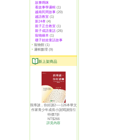
故事嗎咪
看故事學邏輯
(1)
越南民間故事
(20)
越語教室
(1)
新24孝
(4)
親子正念教室
(1)
親子成語童話
(26)
寵物繪本
(1)
襪子娃娃童話故事
寵物館
(1)
邏輯數理
(9)
新上架商品
我導讀，你好讀2──126本華文
作家青少年成長小說閱讀指引
特價7折
NT$266
詳見內容