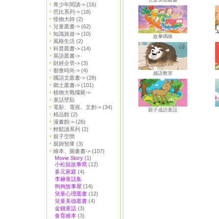
青少年閱讀->
(16)
芭比系列->
(18)
怪物大師
(2)
兒童叢書->
(62)
知識旅遊->
(10)
故事嗎咪
風格生活
(2)
科普叢書->
(14)
英語叢書->
財經企管->
(3)
都會時尚->
(4)
越語教室
國語文叢書->
(28)
鄉土叢書->
(101)
植物大戰殭屍->
童話壁貼
電影、電視、文創->
(34)
親子成語童話
精品館
(2)
漫畫館->
(26)
輕鬆讀系列
(2)
親子空間
親師智庫
(3)
繪本、圖畫書->
(107)
Movie Story
(1)
小松鼠故事窩
(12)
多元家庭
(4)
李赫童話集
狗狗故事屋
(14)
兒童心理叢書
(12)
兒童美德叢書
(4)
金錢童話
(3)
食育繪本
(3)