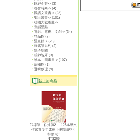
財經企管->
(3)
都會時尚->
(4)
國語文叢書->
(28)
鄉土叢書->
(101)
植物大戰殭屍->
童話壁貼
電影、電視、文創->
(34)
精品館
(2)
漫畫館->
(26)
輕鬆讀系列
(2)
親子空間
親師智庫
(3)
繪本、圖畫書->
(107)
寵物館
(1)
邏輯數理
(9)
新上架商品
我導讀，你好讀2──126本華文
作家青少年成長小說閱讀指引
特價7折
NT$266