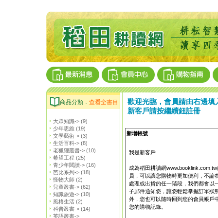
歡迎光臨，會員請由右邊填
商品分類．
查看全書目
新客戶請按繼續鈕註冊
大眾知識->
(9)
少年思維
(19)
新增帳號
文學藝術->
(3)
生活百科->
(8)
老狐狸叢書->
(10)
我是新客戶.
希望工程
(25)
青少年閱讀->
(16)
成為稻田耕讀網www.booklink.com.t
芭比系列->
(18)
員，可以讓您購物時更加便利，不論
怪物大師
(2)
處理或出貨的任一階段，我們都會以
兒童叢書->
(62)
子郵件通知您，讓您輕鬆掌握訂單狀
知識旅遊->
(10)
外，您也可以隨時回到您的會員帳戶
風格生活
(2)
您的購物記錄。
科普叢書->
(14)
英語叢書->